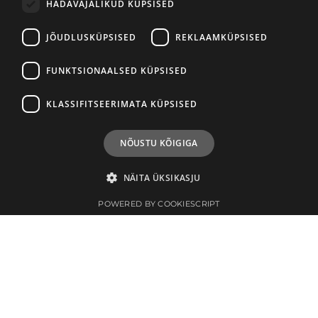
HÄDAVAJALIKUD KÜPSISED
JÕUDLUSKÜPSISED
REKLAAMKÜPSISED
FUNKTSIONAALSED KÜPSISED
KLASSIFITSEERIMATA KÜPSISED
NÕUSTU KÕIGIGA
NÄITA ÜKSIKASJU
POWERED BY COOKIESCRIPT
Hädavajalikud küpsised
Jõudlusküpsised
Reklaamküpsised
Funktsionaalsed küpsised
Klassifitseerimata küpsised
Hädavajalikud küpsised tagavad veebisaidi põhifunktsioonide, nagu
kasutajanimi ja kontohaldus, toimimise. Veebisaiti ei ole võimalik ilma
hädavajalike küpsisteta kasutada.