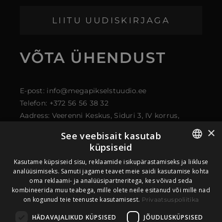
LIITU UUDISKIRJAGA
VÕTA
ÜHENDUST
E-post: info@megapikselstuudio.ee
Telefon: +372 56 56 38 32
Aadress: Veerenni Keskus, Siduri 3, IV korrus,
kontor 43, 11313 Tallinn
×
See veebisait kasutab
küpsiseid
ESTONIAN
Kasutame küpsiseid sisu, reklaamide isikupärastamiseks ja liikluse
analüüsimiseks. Samuti jagame teavet meie saidi kasutamise kohta
oma reklaami- ja analüüsipartneritega, kes võivad seda
ENGLISH
kombineerida muu teabega, mille olete neile esitanud või mille nad
on kogunud teie teenuste kasutamisest.
Privaatsuspoliitika
HÄDAVAJALIKUD KÜPSISED
JÕUDLUSKÜPSISED