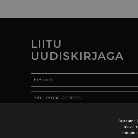
LIITU
UUDISKIRJAGA
LIITU UUDISKIRJAGA
Kasutame k
teavet 
kombinee