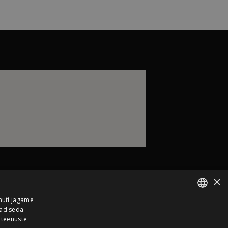
×
muti jagame
vad seda
ESTONIAN
 teenuste