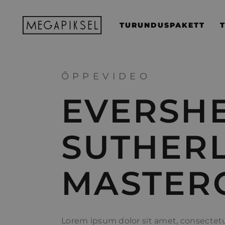
TURUNDUSPAKETT
ÕPPEVIDEO
EVERSH
SUTHER
MASTERC
Lorem ipsum dolor sit amet, consectetur