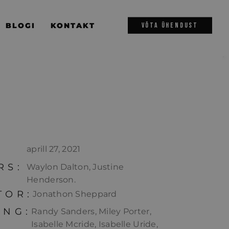
BLOGI
KONTAKT
VÕTA ÜHENDUST
aprill 27, 2021
RS:
Waylon Dalton, Justine
Henderson.
TOR:
Jonathon Sheppard
ING:
Randy Sanders, Miley Porter,
Isabelle Mcride, Isabelle Uride,