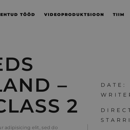
TEHTUD TÖÖD
VIDEOPRODUKTSIOON
TIIM
EDS
LAND –
DATE:
WRITE
LASS 2
DIREC
STARR
 adipisicing elit, sed do