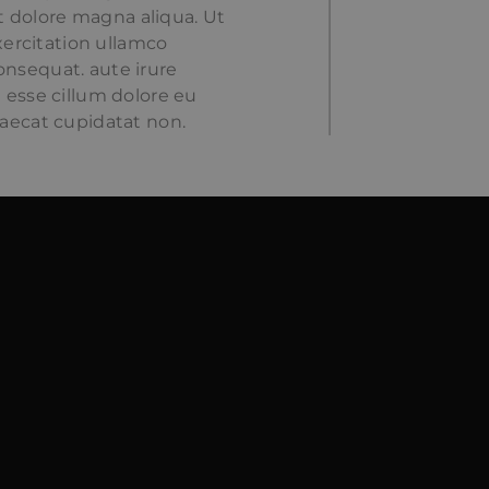
t dolore magna aliqua. Ut
ercitation ullamco
onsequat. aute irure
t esse cillum dolore eu
caecat cupidatat non.