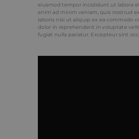
eiusmod tempor incididunt ut labore e
enim ad minim veniam, quis nostrud ex
laboris nisi ut aliquip ex ea commodo c
dolor in reprehenderit in voluptate veli
fugiat nulla pariatur. Excepteur sint oc