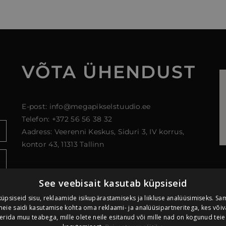
VÕTA
ÜHENDUST
E-post: info@megapikselstuudio.ee
Telefon: +372 56 56 38 32
Aadress: Veerenni Keskus, Siduri 3, IV korrus,
kontor 43, 11313 Tallinn
See veebisait kasutab küpsiseid
üpsiseid sisu, reklaamide isikupärastamiseks ja liikluse analüüsimiseks. Sa
meie saidi kasutamise kohta oma reklaami- ja analüüsipartneritega, kes või
rida muu teabega, mille olete neile esitanud või mille nad on kogunud teie