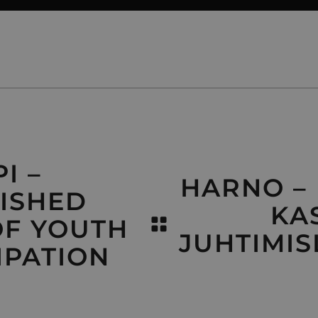
I –
HARNO –
ISHED
KA
OF YOUTH
JUHTIMI
IPATION