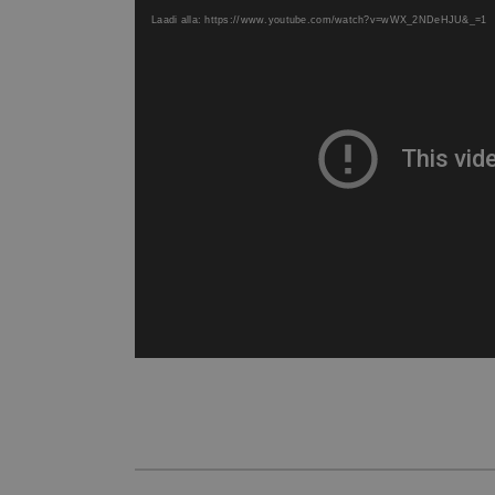
Laadi alla: https://www.youtube.com/watch?v=wWX_2NDeHJU&_=1