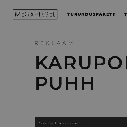
TURUNDUSPAKETT
REKLAAM
KARUPO
PUHH
Videoesitaja
Code 150: Unknown error.