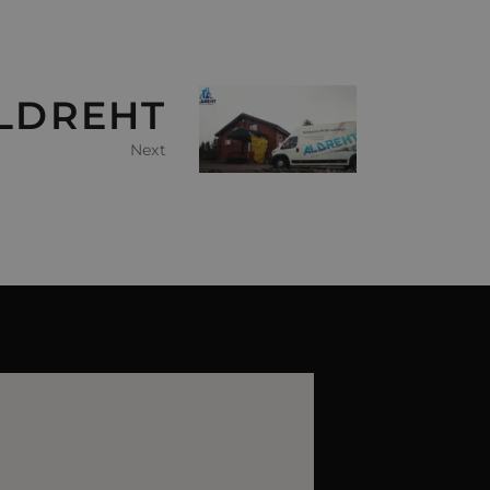
LDREHT
Next