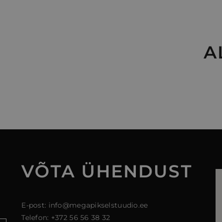
A
VÕTA
ÜHENDUST
E-post: info@megapikselstuudio.ee
Telefon: +372 56 56 38 32