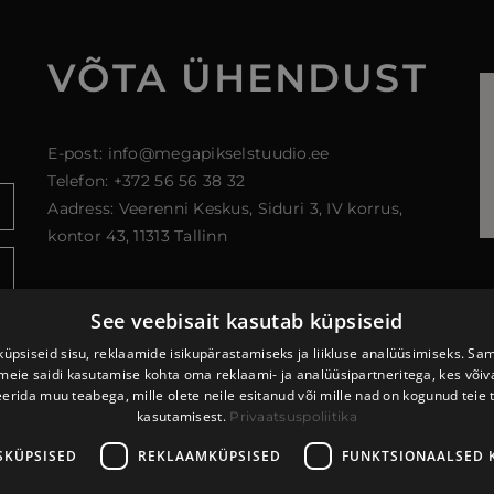
VÕTA ÜHENDUST
E-post: info@megapikselstuudio.ee
Telefon: +372 56 56 38 32
Aadress: Veerenni Keskus, Siduri 3, IV korrus,
kontor 43, 11313 Tallinn
See veebisait kasutab küpsiseid
üpsiseid sisu, reklaamide isikupärastamiseks ja liikluse analüüsimiseks. Sa
meie saidi kasutamise kohta oma reklaami- ja analüüsipartneritega, kes või
erida muu teabega, mille olete neile esitanud või mille nad on kogunud teie 
kasutamisest.
Privaatsuspoliitika
SKÜPSISED
REKLAAMKÜPSISED
FUNKTSIONAALSED 