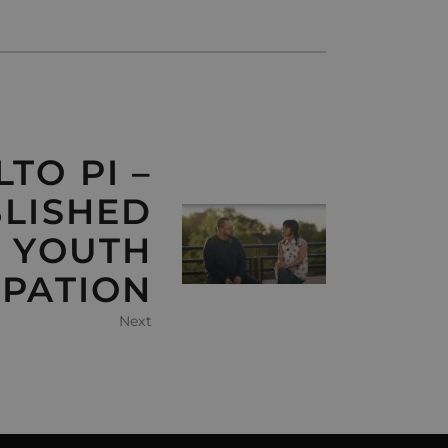
LTO PI –
BLISHED
 YOUTH
IPATION
Next