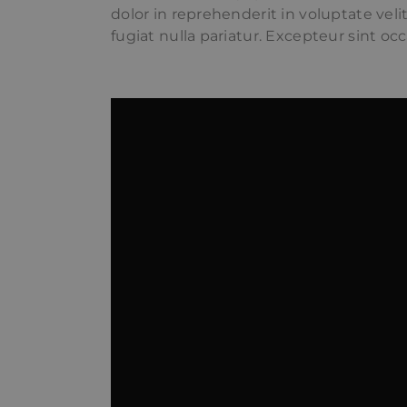
dolor in reprehenderit in voluptate veli
fugiat nulla pariatur. Excepteur sint oc