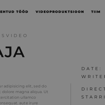
TEHTUD TÖÖD
VIDEOPRODUKTSIOON
TIIM
USVIDEO
AJA
DATE:
WRITE
 adipisicing elit, sed do
DIREC
t dolore magna aliqua. Ut
STARR
ercitation ullamco
onsequat. aute irure