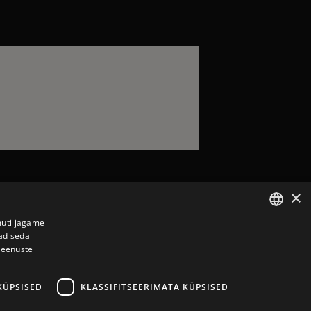
×
muti jagame
vad seda
ESTONIAN
teenuste
ENGLISH
KÜPSISED
KLASSIFITSEERIMATA KÜPSISED