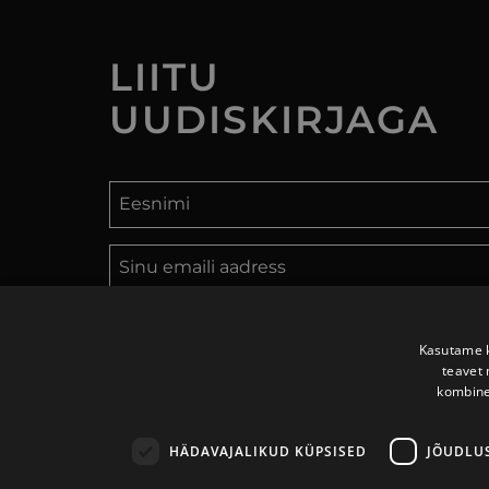
LIITU
UUDISKIRJAGA
LIITU UUDISKIRJAGA
Kasutame k
teavet 
kombine
HÄDAVAJALIKUD KÜPSISED
JÕUDLU