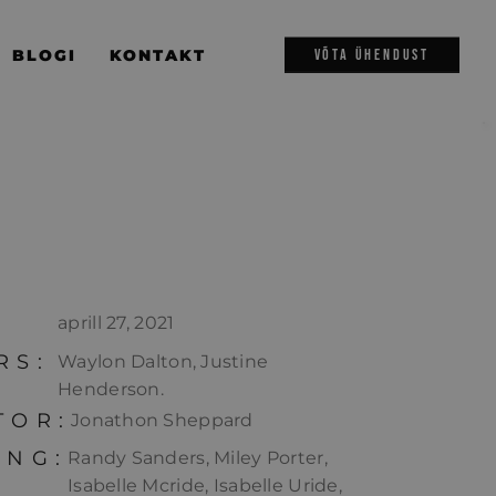
BLOGI
KONTAKT
VÕTA ÜHENDUST
aprill 27, 2021
RS:
Waylon Dalton, Justine
Henderson.
TOR:
Jonathon Sheppard
ING:
Randy Sanders, Miley Porter,
Isabelle Mcride, Isabelle Uride,