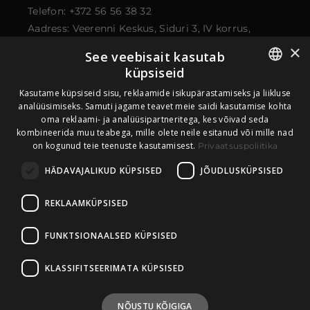
Telefon: +372 56 56 38 32
Aadress: Veerenni Keskus, Siduri 3, IV korrus,
kontor 43, 11313 Tallinn
×
See veebisait kasutab
küpsiseid
ESTONIAN
Kasutame küpsiseid sisu, reklaamide isikupärastamiseks ja liikluse
analüüsimiseks. Samuti jagame teavet meie saidi kasutamise kohta
oma reklaami- ja analüüsipartneritega, kes võivad seda
ENGLISH
kombineerida muu teabega, mille olete neile esitanud või mille nad
on kogunud teie teenuste kasutamisest.
Privaatsuspoliitika
HÄDAVAJALIKUD KÜPSISED
JÕUDLUSKÜPSISED
REKLAAMKÜPSISED
FUNKTSIONAALSED KÜPSISED
KLASSIFITSEERIMATA KÜPSISED
Privaatsuspoliitika
NÕUSTU KÕIGIGA