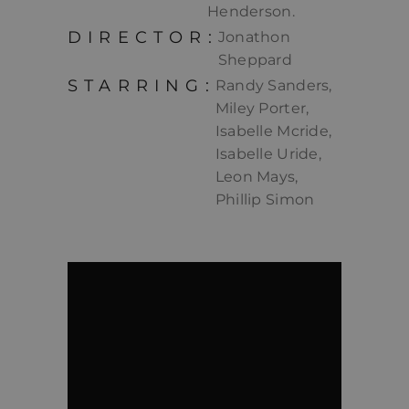
Henderson.
DIRECTOR:
Jonathon
Sheppard
STARRING:
Randy Sanders,
Miley Porter,
Isabelle Mcride,
Isabelle Uride,
Leon Mays,
Phillip Simon