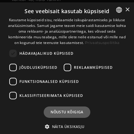
×
See veebisait kasutab küpsiseid
Kasutame küpsiseid sisu, reklaamide isikupärastamiseks ja liikluse
analüüsimiseks. Samuti jagame teavet meie saidi kasutamise kohta
ESTONIAN
oma reklaami- ja analüüsipartneritega, kes võivad seda
kombineerida muu teabega, mille olete neile esitanud või mille nad
ENGLISH
on kogunud teie teenuste kasutamisest.
Privaatsuspoliitika
HÄDAVAJALIKUD KÜPSISED
JÕUDLUSKÜPSISED
REKLAAMKÜPSISED
FUNKTSIONAALSED KÜPSISED
KLASSIFITSEERIMATA KÜPSISED
Privaatsuspoliitika
NÕUSTU KÕIGIGA
NÄITA ÜKSIKASJU
©
2026 Megapikselstuudio. Kõik õigused kaitstud.