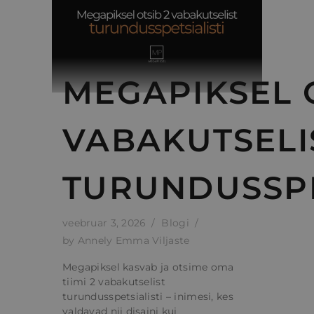
MEGAPIKSEL O
VABAKUTSELI
TURUNDUSSPE
veebruar 3, 2026
Blogi
by
Annely Emma Viljaste
Megapiksel kasvab ja otsime oma
tiimi 2 vabakutselist
turundusspetsialisti – inimesi, kes
valdavad nii disaini kui