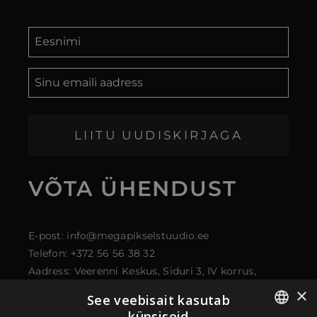
LIITU UUDISKIRJAGA
VÕTA
ÜHENDUST
E-post: info@megapikselstuudio.ee
Telefon: +372 56 56 38 32
Aadress: Veerenni Keskus, Siduri 3, IV korrus,
kontor 43, 11313 Tallinn
×
See veebisait kasutab
küpsiseid