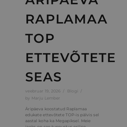
RAPLAMAA
TOP
ETTEVÕTETE
SEAS
veebruar 19, 2026
Blogi
by
Marju Lember
Äripäeva koostatud Raplamaa
edukate ettevõtete TOP-is pälvis sel
aastal koha ka Megapiksel. Meie
jaoks on see tunnustus erilise