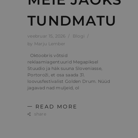
TUNDMATU
veebruar 15, 2026
Blogi
by
Marju Lember
Oktoobris võtsid
reklaamiagentuurid Megapiksel
Stuudio ja häk suuna Sloveniasse,
Portoroži, et osa saada 31.
loovusfestivalist Golden Drum. Nüüd
jagavad nad muljeid, ol
READ MORE
share