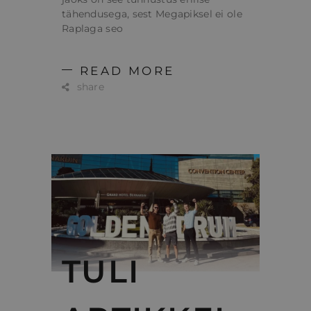
tähendusega, sest Megapiksel ei ole
Raplaga seo
READ MORE
share
TULI