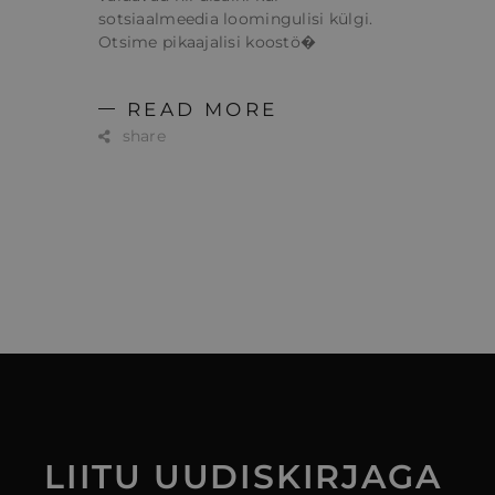
sotsiaalmeedia loomingulisi külgi.
Otsime pikaajalisi koostö�
READ MORE
share
LIITU
UUDISKIRJAGA