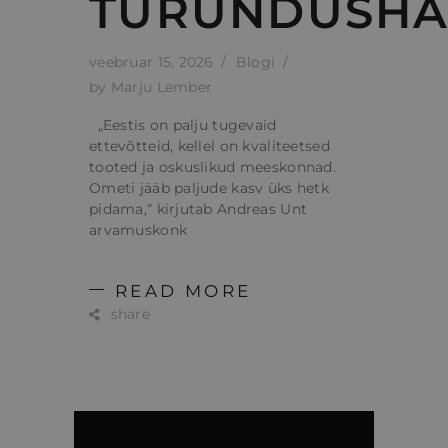
TURUNDUSHA
veebruar 15, 2026
Blogi
by
Marju Lember
„Eestis on palju tugevaid
ettevõtteid, kellel on kvaliteetsed
tooted ja oskuslikud meeskonnad.
Ometi jääb paljude kasv üks hetk
pidama,“ kirjutab Andreas Unt
arvamuskonk
READ MORE
share