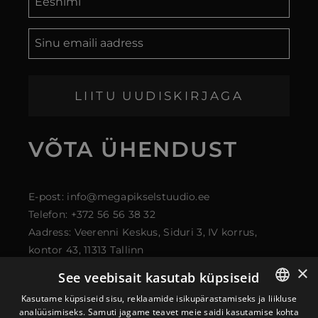
LIITU UUDISKIRJAGA
VÕTA ÜHENDUST
E-post: info@megapikselstuudio.ee
Telefon: +372 56 56 38 32
Aadress: Veerenni Keskus, Siduri 3, IV korrus,
kontor 43, 11313 Tallinn
×
See veebisait kasutab küpsiseid
Kasutame küpsiseid sisu, reklaamide isikupärastamiseks ja liikluse
analüüsimiseks. Samuti jagame teavet meie saidi kasutamise kohta
ESTONIAN