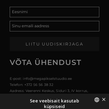
LIITU UUDISKIRJAGA
VÕTA
ÜHENDUST
E-post: info@megapikselstuudio.ee
Telefon: +372 56 56 38 32
Aadress: Veerenni Keskus, Siduri 3, IV korrus,
kontor 43, 11313 Tallinn
×
See veebisait kasutab
küpsiseid