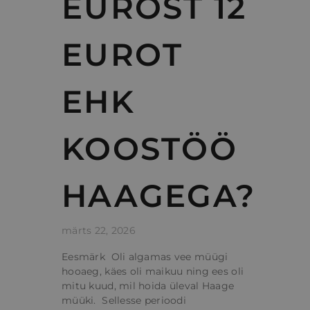
EUROST 12
EUROT
EHK
KOOSTÖÖ
HAAGEGA?
märts 22, 2026
Eesmärk Oli algamas vee müügi
hooaeg, käes oli maikuu ning ees oli
mitu kuud, mil hoida üleval Haage
müüki. Sellesse perioodi