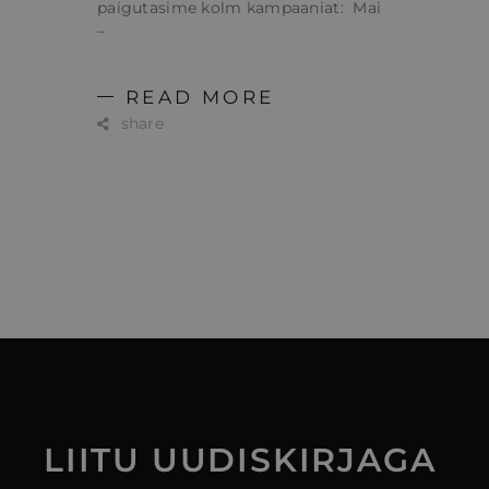
paigutasime kolm kampaaniat: Mai
–
READ MORE
share
LIITU
UUDISKIRJAGA