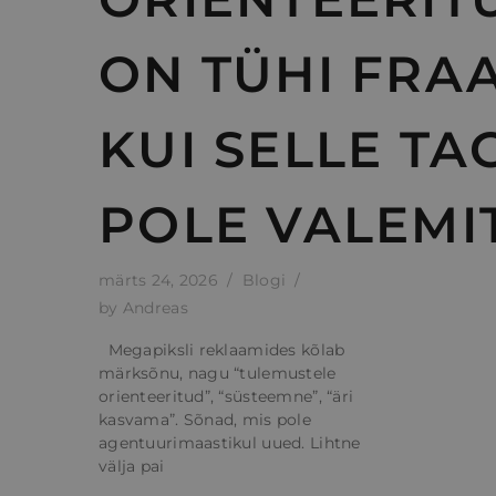
ON TÜHI FRAA
KUI SELLE TA
POLE VALEMI
märts 24, 2026
Blogi
by
Andreas
Megapiksli reklaamides kõlab
märksõnu, nagu “tulemustele
orienteeritud”, “süsteemne”, “äri
kasvama”. Sõnad, mis pole
agentuurimaastikul uued. Lihtne
välja pai