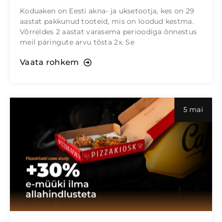
Koduaken on Eesti akna- ja uksetootja, kes on 29
aastat pakkunud tooteid, mis on loodud kestma.
Võrreldes 2 aastat varasema perioodiga õnnestus
meil päringute arvu tõsta 2x. Se
Vaata rohkem
5 mai