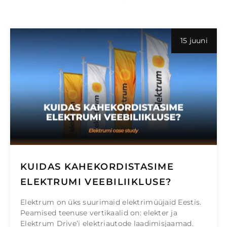
15 juuni
KUIDAS KAHEKORDISTASIME
ELEKTRUMI VEEBILIIKLUSE?
Elektrum on üks suurimaid elektrimüüjaid Eestis.
Peamised teenuse vertikaalid on: elekter ja
Elektrum Drive’i elektriautode laadimisjaamad.