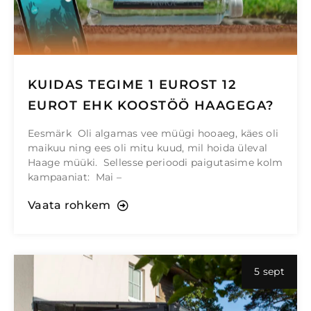
KUIDAS TEGIME 1 EUROST 12
EUROT EHK KOOSTÖÖ HAAGEGA?
Eesmärk Oli algamas vee müügi hooaeg, käes oli
maikuu ning ees oli mitu kuud, mil hoida üleval
Haage müüki. Sellesse perioodi paigutasime kolm
kampaaniat: Mai –
Vaata rohkem
5 sept