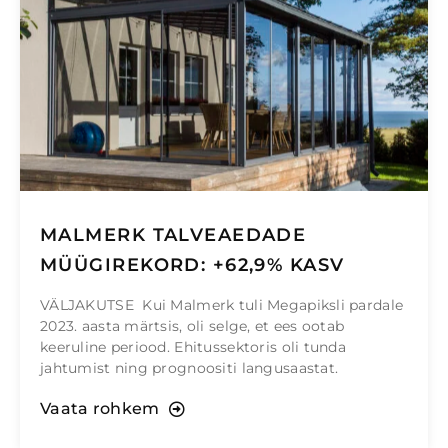
MALMERK TALVEAEDADE
MÜÜGIREKORD: +62,9% KASV
VÄLJAKUTSE Kui Malmerk tuli Megapiksli pardale
2023. aasta märtsis, oli selge, et ees ootab
keeruline periood. Ehitussektoris oli tunda
jahtumist ning prognoositi langusaastat.
Vaata rohkem