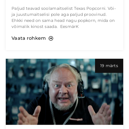
Paljud teavad soolamaitselist Texas Popcorni. Või-
ja juustumaitselisi pole aga paljud proovinud.
Ehkki need on sama head nagu popkorn, mida on
võimalik kinost saada. EesmärK
Vaata rohkem
19 märts