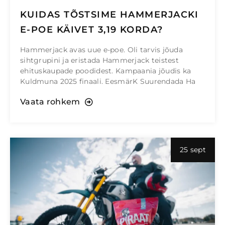
KUIDAS TÕSTSIME HAMMERJACKI
E-POE KÄIVET 3,19 KORDA?
Hammerjack avas uue e-poe. Oli tarvis jõuda
sihtgrupini ja eristada Hammerjack teistest
ehituskaupade poodidest. Kampaania jõudis ka
Kuldmuna 2025 finaali. EesmärK Suurendada Ha
Vaata rohkem
25 sept