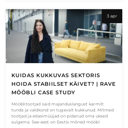
3 apr
KUIDAS KUKKUVAS SEKTORIS
HOIDA STABIILSET KÄIVET? | RAVE
MÖÖBLI CASE STUDY
Mööblitootjad said majanduslangust karmilt
tunda ja valdkond on tugevalt kukkunud. Mitmed
tootjad ja edasimüüjad on pidanud oma uksed
sulgema. See-eest on Eestis mõned mööbl