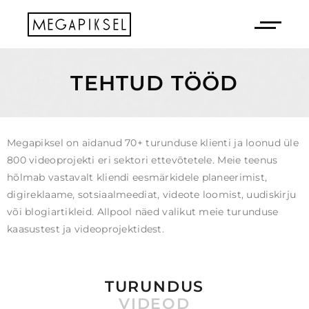
TEHTUD TÖÖD
Megapiksel on aidanud 70+ turunduse klienti ja loonud üle
800 videoprojekti eri sektori ettevõtetele. Meie teenus
hõlmab vastavalt kliendi eesmärkidele planeerimist,
digireklaame, sotsiaalmeediat, videote loomist, uudiskirju
või blogiartikleid. Allpool näed valikut meie turunduse
kaasustest ja videoprojektidest.
TURUNDUS
VIDEOD