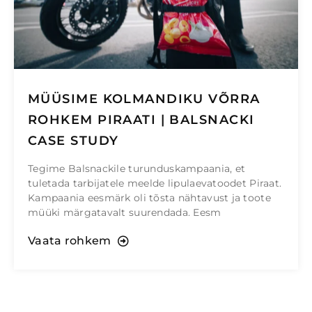
MÜÜSIME KOLMANDIKU VÕRRA
ROHKEM PIRAATI | BALSNACKI
CASE STUDY
Tegime Balsnackile turunduskampaania, et
tuletada tarbijatele meelde lipulaevatoodet Piraat.
Kampaania eesmärk oli tõsta nähtavust ja toote
müüki märgatavalt suurendada. Eesm
Vaata rohkem