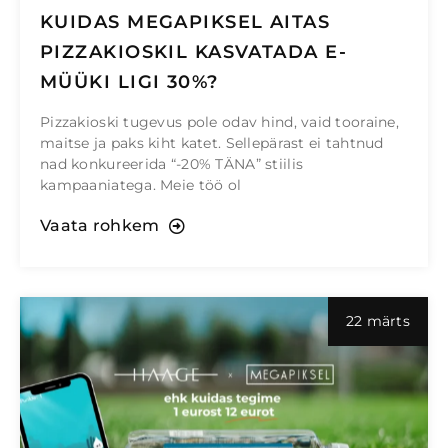
KUIDAS MEGAPIKSEL AITAS
PIZZAKIOSKIL KASVATADA E-
MÜÜKI LIGI 30%?
Pizzakioski tugevus pole odav hind, vaid tooraine,
maitse ja paks kiht katet. Sellepärast ei tahtnud
nad konkureerida “-20% TÄNA” stiilis
kampaaniatega. Meie töö ol
Vaata rohkem
22 märts